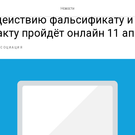
ный семинар АПТС по
Новости
действию фальсификату и
кту пройдёт онлайн 11 а
ССОЦИАЦИЯ