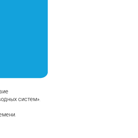
вие
одных систем».
емени.