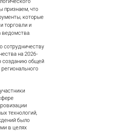
логического
ы признаем, что
рументы, которые
и торговли и
а ведомства.
о сотрудничеству
ества на 2026-
по созданию общей
е регионального
 участники
сфере
фровизации
ых технологий,
ждений было
ми в целях