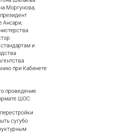
на Моргунова,
 президент
 Ансари,
нистерства
ктор
 стандартам и
одства
Агентства
анию при Кабинете
то проведение
ормате ШОС:
 перестройки
ыть сугубо
труктурным