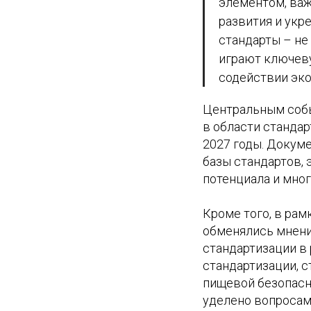
элементом, ва
развития и укр
стандарты – не
играют ключеву
содействии эко
Центральным собы
в области стандар
2027 годы. Докуме
базы стандартов, 
потенциала и мног
Кроме того, в рам
обменялись мнени
стандартизации в
стандартизации, с
пищевой безопасн
уделено вопросам