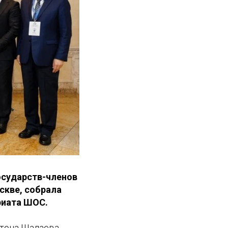
осударств-членов
скве, собрала
риата ШОС.
нтона Шалаева