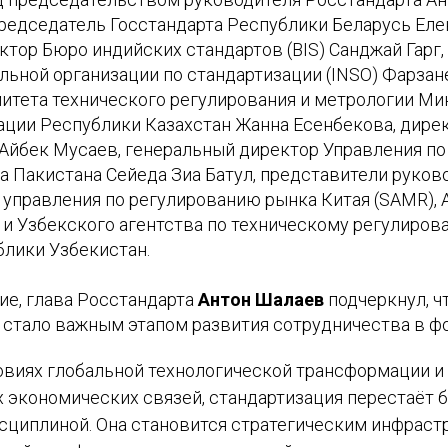
председатель Госстандарта Республики Беларусь Еле
тор Бюро индийских стандартов (BIS) Санджай Гарг,
ьной организации по стандартизации (INSO) Фарзане
итета технического регулирования и метрологии Ми
рации Республики Казахстан Жанна Есенбекова, дире
Айбек Мусаев, генеральный директор Управления по
а Пакистана Сейеда Зиа Батул, представители руков
 управления по регулированию рынка Китая (SAMR), 
 и Узбекского агентства по техническому регулиров
лики Узбекистан.
ие, глава Росстандарта
Антон Шалаев
подчеркнул, ч
 стало важным этапом развития сотрудничества в ф
ловиях глобальной технологической трансформации и
экономических связей, стандартизация перестаёт б
сциплиной. Она становится стратегическим инфрас