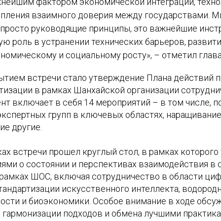
жнейшим фактором экономической интеграции, техно
епления взаимного доверия между государствами. М
 просто руководящие принципы, это важнейшие инст
ю роль в устранении технических барьеров, развити
номическому и социальному росту», – отметил глав
тием встречи стало утверждение Плана действий п
тизации в рамках Шанхайской организации сотруднич
нт включает в себя 14 мероприятий – в том числе, 
экспертных групп в ключевых областях, наращивани
ие другие.
ках встречи прошел круглый стол, в рамках которого
ями о состоянии и перспективах взаимодействия в 
 рамках ШОС, включая сотрудничество в области ци
тандартизации искусственного интеллекта, водородн
ости и биоэкономики. Особое внимание в ходе обсу
 гармонизации подходов и обмена лучшими практика