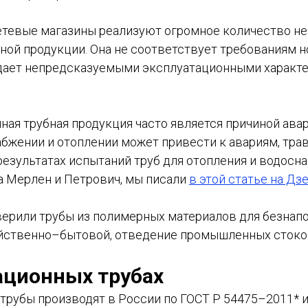
етевые магазины реализуют огромное количество не
ой продукции. Она не соответствует требованиям 
дает непредсказуемыми эксплуатационными характ
ая трубная продукция часто является причиной авар
абжении и отоплении может привести к авариям, тра
результатах испытаний труб для отопления и водосн
а Мерлен и Петрович, мы писали
в этой статье на Дз
оверили трубы из полимерных материалов для безнап
яйственно–бытовой, отведение промышленных стоко
ационных трубах
трубы производят в России по ГОСТ Р 54475–2011* 