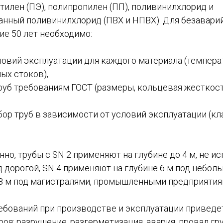
тилен (ПЭ), полипропилен (ПП), поливинилхлорид и
нный поливинилхлорид (ПВХ и НПВХ). Для безавари
ние 50 лет необходимо:
овий эксплуатации для каждого материала (температ
ых стоков),
руб требованиям ГОСТ (размеры, кольцевая жесткост
ор труб в зависимости от условий эксплуатации (кл
но, трубы с SN 2 применяют на глубине до 4 м, не и
 дорогой, SN 4 применяют на глубине 6 м под небол
е 8 м под магистралями, промышленными предприятия
бований при производстве и эксплуатации приведе
роя: разрушение, разгерметизация, авария, провал гр