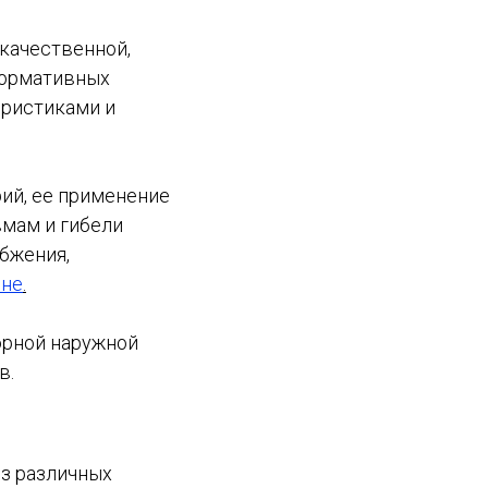
качественной,
нормативных
еристиками и
ий, ее применение
вмам и гибели
абжения,
ене
.
орной наружной
в.
из различных