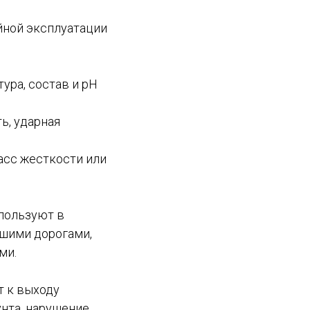
йной эксплуатации
ура, состав и pH
ь, ударная
асс жесткости или
спользуют в
ьшими дорогами,
ми.
т к выходу
унта, нарушение