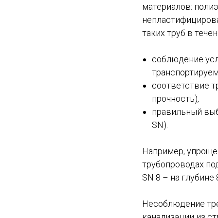
материалов: полиэ
непластифицирова
таких труб в тече
соблюдение усл
транспортируем
соответствие т
прочность),
правильный выб
SN).
Например, упрощен
трубопроводах под
SN 8 – на глубин
Несоблюдение тре
канализации из ст