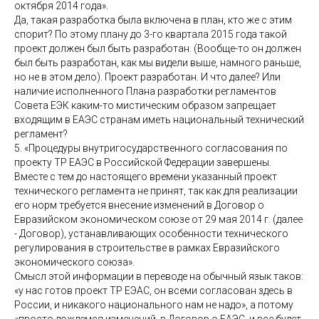
октября 2014 года».
Да, такая разработка была включена в план, кто же с этим
спорит? По этому плану до 3-го квартала 2015 года такой
проект должен был быть разработан. (Вообще-то он должен
был быть разработан, как мы видели выше, намного раньше,
но не в этом дело). Проект разработан. И что далее? Или
наличие исполненного Плана разработки регламентов
Совета ЕЭК каким-то мистическим образом запрещает
входящим в ЕАЭС странам иметь национальный технический
регламент?
5. «Процедуры внутригосударственного согласования по
проекту ТР ЕАЭС в Российской Федерации завершены.
Вместе с тем до настоящего времени указанный проект
технического регламента не принят, так как для реализации
его норм требуется внесение изменений в Договор о
Евразийском экономическом союзе от 29 мая 2014 г. (далее
- Договор), устанавливающих особенности технического
регулирования в строительстве в рамках Евразийского
экономического союза».
Смысл этой информации в переводе на обычный язык таков:
«у нас готов проект ТР ЕЭАС, он всеми согласован здесь в
России, и никакого национального нам не надо», а потому