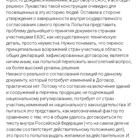
«просто дождемся изменений, в Договор о ЕАЭС, и все будет
решено». Лукавство такой конструкции очевидно для
посвященных в эту историю людей. Оставим в стороне
утверждение о завершенности внутригосударственного
согласования самого проекта. Попытка представить
проблему дальнейшего принятия документа странам-
участницами ЕАЭС, как несущественную техническую
деталь, просто неуместна. Нужно понимать, что перенос
принципиальных возражений стран-участниц в область
общих деклараций, зафиксированных договором, является
ничем иным, как попыткой переложить многолетний вопрос,
на более высокий уровень решения.
Никакого реального согласования позиций по данному
документу, который потребует изменений в Договор,
практически нет. Потому что согласие на включение зданий
и сооружений в перечень продукции, не подлежащей
национальному регулированию, потребует от стран
участниц изменений их национального законодательства. И
пытаться это представить, как малозначимый фактор по
сравнению с тем, что в общем удалось договориться по
тексту внутри Российской Федерации (что на самом деле не
совсем соответствует действительному положению дел),
это просто попытка выдать желаемое за действительное. И