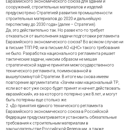
Евразийского экономического союза для зданий и
сооружений, строительных материалов и изделий
предусмотрено Стратегией развития промышленности
строительных материалов до 2020 и дальнейшую
перспективу до 2030 года» (далее – Стратегия).
Да, это действительно так. Но разве кто-то требует
отказаться от выполнения задачи подготовки регламента
Евразийского экономического союза? Во всяком случае ни
в письме ТПП РФ, ни в письме АО «ЦНС» такого требования
не было. Разработка национального регламента решает
тактические задачи, никоим образом не мешая
стратегической задаче принятия межгосударственного
технического регламента, поименованной в
вышеупомянутой Стратегии. В итоге мы снова имеем
повторение аргументатипа: «Зачем нам национальный ТР,
если вот-вот уже скоро будет принят и начнет действовать
евразийский», из-за которого потеряно уже 8 лет, и могут
быть потеряны еще столько же.
2. «До принятия единого технического регламента
Евразийского экономического союза в Российской
Федерации предусматривается установить обязательные
требования к строительным материалам в
законодательстве Российской Федерации, а также