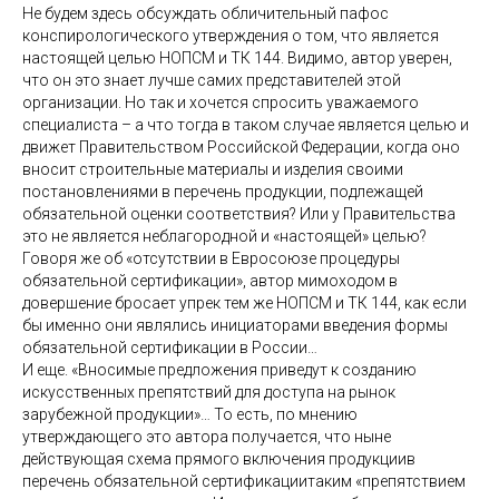
Не будем здесь обсуждать обличительный пафос
конспирологического утверждения о том, что является
настоящей целью НОПСМ и ТК 144. Видимо, автор уверен,
что он это знает лучше самих представителей этой
организации. Но так и хочется спросить уважаемого
специалиста – а что тогда в таком случае является целью и
движет Правительством Российской Федерации, когда оно
вносит строительные материалы и изделия своими
постановлениями в перечень продукции, подлежащей
обязательной оценки соответствия? Или у Правительства
это не является неблагородной и «настоящей» целью?
Говоря же об «отсутствии в Евросоюзе процедуры
обязательной сертификации», автор мимоходом в
довершение бросает упрек тем же НОПСМ и ТК 144, как если
бы именно они являлись инициаторами введения формы
обязательной сертификации в России…
И еще. «Вносимые предложения приведут к созданию
искусcтвенных препятствий для доступа на рынок
зарубежной продукции»… То есть, по мнению
утверждающего это автора получается, что ныне
действующая схема прямого включения продукциив
перечень обязательной сертификациитаким «препятствием