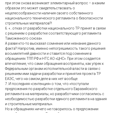
при этом снова возникает элементарный вопрос – а каким
образом это может свидетельствовать о
нецелесообразности наличия своего собственного
национального технического регламента о безопасности
строительных материалов?!
6. «…отказ от разработки национального ТР принят в связи
с решением о разработке соответствующего регламента
Таможенного союза».
А разве кто-то высказал сомнение или незнание данного
факта? Напротив, именно непогрешимость такого решения
восьмилетней давности и ставится под сомнение в
обращениях ТПП РФ и НТС АО «ЦНС». При этом создается
впечатление, что сами обращения восприняты, как упрек к
Федеральным органам исполнительной власти в связи с
решением ими задачи разработки и принятия проекта ТР
ЕАЭС, чего на самом деле в них нет вообще.
7. И последняя «сентенция» о том, что «поступали
предложения по разработке отдельного Евразийского
регламента на материалы, но разработчики согласились с
необходимостью разработки единого регламента на здания
и строительные материалы».
Но в обращениях ничего не говорилось о предложении