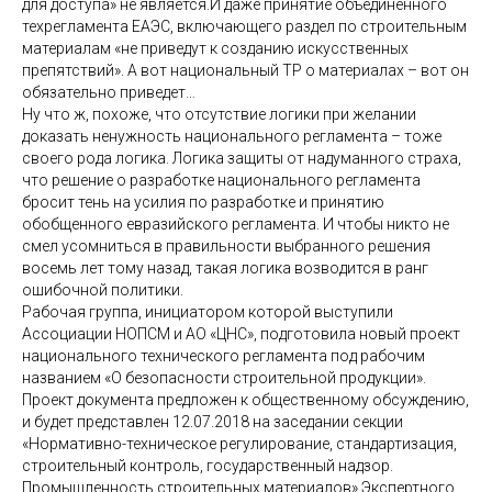
для доступа» не является.И даже принятие объединенного
техрегламента ЕАЭС, включающего раздел по строительным
материалам «не приведут к созданию искусственных
препятствий». А вот национальный ТР о материалах – вот он
обязательно приведет…
Ну что ж, похоже, что отсутствие логики при желании
доказать ненужность национального регламента – тоже
своего рода логика. Логика защиты от надуманного страха,
что решение о разработке национального регламента
бросит тень на усилия по разработке и принятию
обобщенного евразийского регламента. И чтобы никто не
смел усомниться в правильности выбранного решения
восемь лет тому назад, такая логика возводится в ранг
ошибочной политики.
Рабочая группа, инициатором которой выступили
Ассоциации НОПСМ и АО «ЦНС», подготовила новый проект
национального технического регламента под рабочим
названием «О безопасности строительной продукции».
Проект документа предложен к общественному обсуждению,
и будет представлен 12.07.2018 на заседании секции
«Нормативно-техническое регулирование, стандартизация,
строительный контроль, государственный надзор.
Промышленность строительных материалов» Экспертного