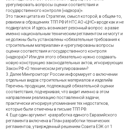
урегулировать вопросы оценки соответствия и
государственного контроля (надзора)».
Это также цитата из Стратегии, смысл которой, в общем-то,
ревизии в обращениях ТПП РФ И НТС АО «ЦНС» вроде как и не
подвергался. И здесь возникает резонный вопрос: а разве
именно национальным техническим регламентом не могут и
не должны быть установлены «обязательные требования к
строительным материалам» и «урегулированы вопросы
оценки соответствия и государственного контроля
(надзора)»? Или для этого обязательно нужно создавать
новую конструкцию законодательных актов, игнорирующих
Закон РФ «О техническом регулировании»?
3. Далее Минпромторг России информирует о включении
отдельных видов строительных материалов и изделийв
Перечень продукции, подлежащей обязательной оценки
соответствия, подчеркивая, что видит именно в этом
направлении реализацию поставленной задачи,
практически игнорируя упоминание тех недостатков,
которые были отмечены в письме ТПП РФ.
4. Еще один аргумент: «разработка единого Евразийского
регламента включена в План разработки технических
регламентов, утвержденный решением Совета ЕЭК от 1