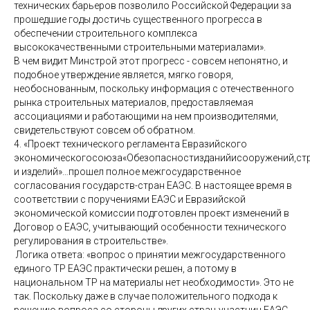
технических барьеров позволило Российской Федерации за
прошедшие годы достичь существенного прогресса в
обеспечении строительного комплекса
высококачественными строительными материалами».
В чем видит Минстрой этот прогресс - совсем непонятно, и
подобное утверждение является, мягко говоря,
необоснованным, поскольку информация с отечественного
рынка строительных материалов, предоставляемая
ассоциациями и работающими на нем производителями,
свидетельствуют совсем об обратном.
4. «Проект технического регламента Евразийского
экономическогосоюза«Обезопасностизданийисооружений,ст
и изделий»…прошел полное межгосударственное
согласования государств-стран ЕАЭС. В настоящее время в
соответствии с поручениями ЕАЭС и Евразийской
экономической комиссии подготовлен проект изменений в
Договор о ЕАЭС, учитывающий особенности технического
регулирования в строительстве».
Логика ответа: «вопрос о принятии межгосударственного
единого ТР ЕАЭС практически решен, а потому в
национальном ТР на материалы нет необходимости». Это не
так. Поскольку даже в случае положительного подхода к