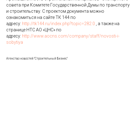
совета при Комитете Государственной Думы по транспорту
и строительству. С проектом документа можно
ознакомиться на сайте ТК 144 по
адресу:
http://tk144.ru/index.php?topic=282.0
, а также на
странице НТС АО «ЦНС» по
адресу:
http://www.aocns.com/company/staff/novosti-i-
sobytiya
Агенство новостей "Строительный Бизнес"