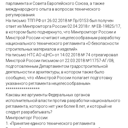
парламента и Совета Европейского Союза, а также
международного опыта в вопросах технического
регулирования.
На письмо ТПП РФ от 26.02.2018 № Пр/0153 был получен
ответ из Минпромторга России 02.04.2018 г. № ЕВ-19825/17,
в котором было подчеркнуто, что Минпромторг России и
Минстрой России «считают нецелесообразным разработку
национального технического регламента «О безопасности
строительных материалов и изделий».
На письмо НТС АО «ЦНС» от 14.02.2018 № 74 отреагировал
Минстрой России письмом от 22.03.2018 №11757-АГ/08,
подготовленным Департаментом градостроительной
деятельности и архитектуры, в котором также было
сообщено, что «Минстрой России полагает подготовку
указанного регламента нецелесообразным».
*****************
Каковы же аргументы Федеральных органов
исполнительной власти против разработки национального
регламента, которого нет уже более 8 лет, и который не
следует разрабатывать?
Минпромторг России:
1. «Принятие единого технического регламента