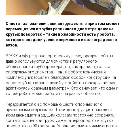
Очистит загрязнения, выявит дефекты и при этом может
перемещаться в трубах различного диаметра даже на
крутых поворотах – такие возможности есть у робота,
которого создали ученые пермского и волгоградского
вузов.
В ЖКХ и сфере транспортировки углеводородов роботы
давно используются для очистки и регулярного
обследования трубопроводов, но, как правило, только
определенного диаметра. Новый робототехнический
комплекс универсален: благодаря особой конструкции на
основе зубчатых зацеплений устройство «раскрывается»,
адаптируясь к разным диаметрам. Это означает, что один и
тот же робот может работать на разных объектах.
Передвигается он с помощью шести опорных ног с
пружинными подвесками. Такая конструкция позволяет
всем двенадцати ведущим колесам постоянно сохранять
контакт со стенкой трубы, даже на неровностях и крутых
поворотах до 90 градусов. Управляет движениями агрегата