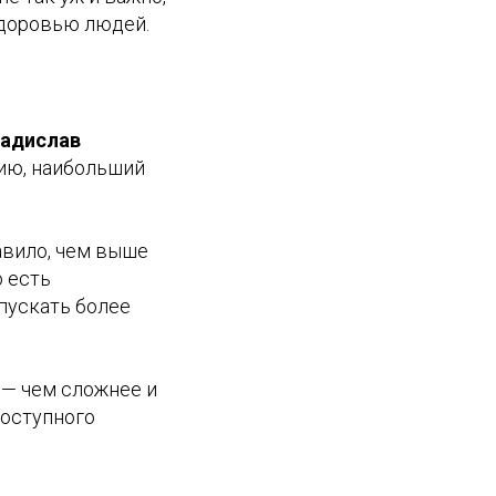
здоровью людей.
адислав
нию, наибольший
авило, чем выше
о есть
пускать более
 — чем сложнее и
доступного