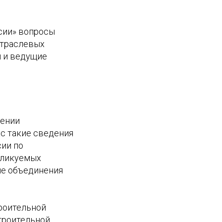
сии» вопросы
отраслевых
и и ведущие
щении
ас такие сведения
ии по
бликуемых
ые объединения
троительной
троительной