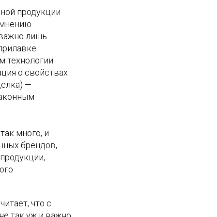
нной продукции
о мнению
 важно лишь
прилавке.
м технологии
ция о свойствах
делка) —
законным
так много, и
нных брендов,
 продукции,
ого
читает, что с
е так уж и важно,