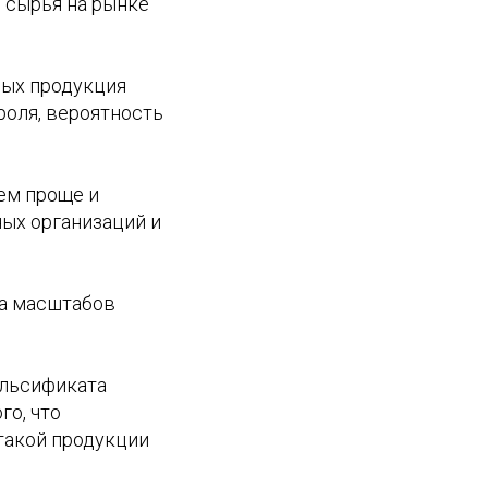
 сырья на рынке
рых продукция
троля, вероятность
ем проще и
ных организаций и
та масштабов
альсификата
го, что
такой продукции