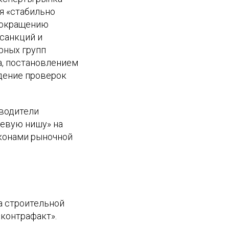
я «стабильно
 сокращению
 санкций и
рных групп
а, постановлением
дение проверок
зводители
невую нишу» на
аконами рыночной
а строительной
«контрафакт».