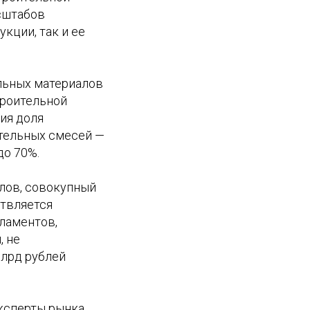
сштабов
кции, так и ее
ельных материалов
троительной
ия доля
ительных смесей —
до 70%.
лов, совокупный
ствляется
ламентов,
, не
млрд рублей
ксперты рынка