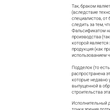
Так, браком явля
(вследствие техно
специалистов, от 
следить за тем, ч
Фальсификатом н
производства (та
которой является 
продукция (как пр
использованием ч
Подделок (то есть
распространена эт
которые недавно у
выпущенной в обр
строительства эта
Исполнительный 
точки зрения потр