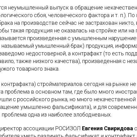
ется неумышленный выпуск в обращение некачестве
логического сбоя, человеческого фактора и т. п.). П
брака на производстве сейчас не застрахован никто,
тобы такая продукция не оказалась на стройке или на 
азывается произведенная с умышленным нарушение
к называемый умышленный брак) продукция, информа
заведомо недостоверной, а контрафакт (то есть под
авило, также низкого качества), произведенная с не
ужого товарного знака.
 контрафакта) стройматериалов сегодня на рынке не 
а проблема в основном там, где было много иностра
шли с российского рынка, но много некачественной
ащение умышленно фальсификата), и для современн
 проблема одна из наиболее злободневных.
директор ассоциации РОСИЗОЛ
Евгения Свиридова
с
ебителя уметь различать фальсификат и контрафакт н