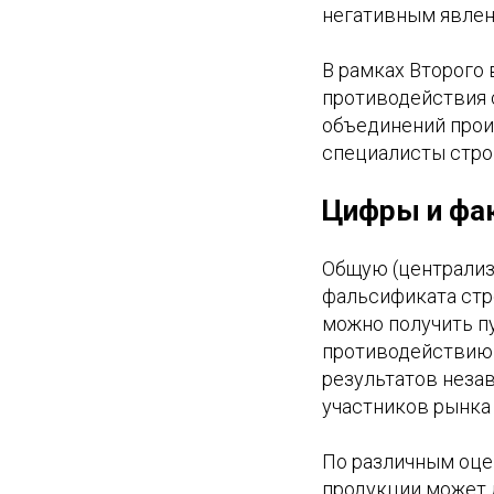
негативным явлен
В рамках Второго
противодействия 
объединений прои
специалисты стро
Цифры и фа
Общую (централиз
фальсификата стро
можно получить п
противодействию 
результатов неза
участников рынка
По различным оце
продукции может 