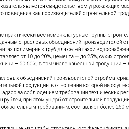
показатель является свидетельством угрожающих ма
о поведения как производителей строительной проду
час практически все номенклатурные группы строит
по данным отраслевых объединений производителей с
ентах полимерных труб для сетей газои водоснабжен
авляет от 10 до 20%, цемента — до 25%, сухих стро
хники — 50-60%, в том числе кабельной продукции — 
аслевых объединений производителей стройматериа
ительной продукции, в отношении которой не осуще
надзор за соблюдением требований технических рег
н рублей, при этом ущерб от строительной продукции
обязательным требованиям, составляет более 250 
атляющие масштабы строительного фальсификата, э