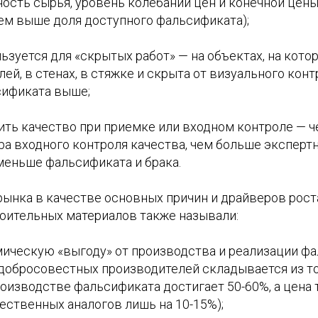
ость сырья, уровень колебаний цен и конечной цены
тем выше доля доступного фальсификата);
ьзуется для «скрытых работ» — на объектах, на кото
лей, в стенах, в стяжке и скрыта от визуального кон
сификата выше;
ить качество при приемке или входном контроле — ч
а входного контроля качества, чем больше эксперт
меньше фальсификата и брака.
рынка в качестве основных причин и драйверов рос
оительных материалов также называли:
ическую «выгоду» от производства и реализации ф
добросовестных производителей складывается из то
оизводстве фальсификата достигает 50-60%, а цена 
ественных аналогов лишь на 10-15%);