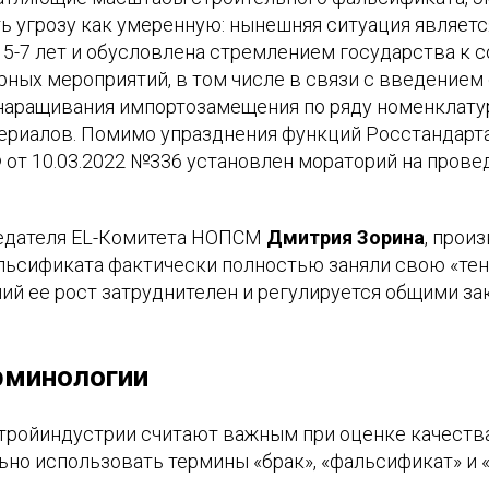
ь угрозу как умеренную: нынешняя ситуация являетс
 5-7 лет и обусловлена стремлением государства к
ных мероприятий, в том числе в связи с введением
аращивания импортозамещения по ряду номенклату
ериалов. Помимо упразднения функций Росстандарт
 от 10.03.2022 №336 установлен мораторий на прове
едателя EL-Комитета НОПСМ
Дмитрия Зорина
, прои
льсификата фактически полностью заняли свою «те
ший ее рост затруднителен и регулируется общими з
рминологии
тройиндустрии считают важным при оценке качеств
но использовать термины «брак», «фальсификат» и 