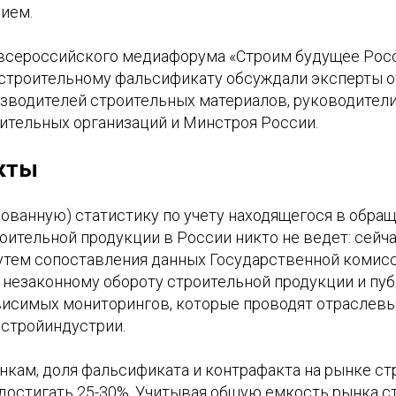
ием.
 всероссийского медиафорума «Строим будущее Рос
строительному фальсификату обсуждали эксперты 
зводителей строительных материалов, руководител
ительных организаций и Минстроя России.
кты
ованную) статистику по учету находящегося в обра
ительной продукции в России никто не ведет: сейч
утем сопоставления данных Государственной комисс
незаконному обороту строительной продукции и пу
висимых мониторингов, которые проводят отраслев
 стройиндустрии.
нкам, доля фальсификата и контрафакта на рынке с
достигать 25-30%. Учитывая общую емкость рынка с