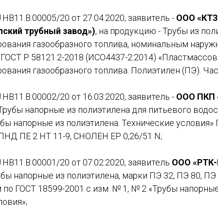
НВ11.В.00005/20 от 27.04.2020, заявитель -
ООО «КТЗ
пский трубный завод»)
, на продукцию - Трубы из пол
рования газообразного топлива, номинальным нару
о ГОСТ Р 58121.2-2018 (ИСО4437-2:2014) «Пластмасс
ования газообразного топлива. Полиэтилен (ПЭ). Част
НВ11.В.00002/20 от 16.03.2020, заявитель -
ООО ПКП
 Трубы напорные из полиэтилена для питьевого водо
убы напорные из полиэтилена. Технические условия»
ПНД ПЕ 2 НТ 11-9, СНОЛЕН ЕР 0,26/51 N;
НВ11.В.00001/20 от 07.02.2020, заявитель
ООО «РТК
бы напорные из полиэтилена, марки ПЭ 32, ПЭ 80, ПЭ
 по ГОСТ 18599-2001 с изм. № 1, № 2 «Трубы напорные
ловия»;