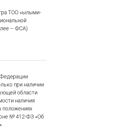
ра ТОО «Ғылыми-
циональной
алее – ФСА)
 Федерации
лько при наличии
ующей области.
мости наличия
в положениях
оне № 412-ФЗ «Об
.