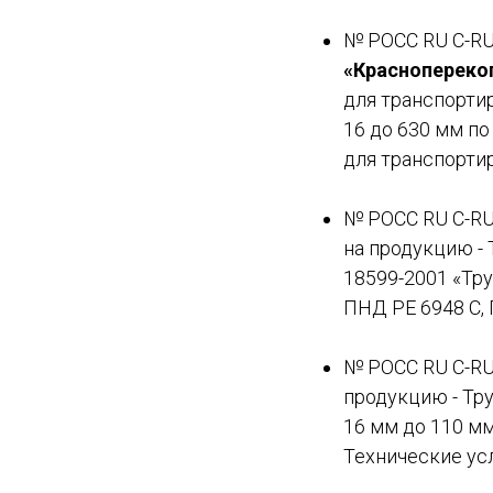
№ РОСС RU С-RU.
«Краснопереко
для транспорти
16 до 630 мм п
для транспортир
№ РОСС RU С-RU.
на продукцию -
18599-2001 «Тр
ПНД РЕ 6948 С, 
№ РОСС RU С-RU.
продукцию - Тру
16 мм до 110 мм
Технические ус