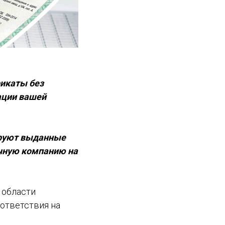
икаты без
ации вашей
ируют выданные
чную компанию на
 области
ответствия на