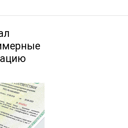
ал
лимерные
тацию