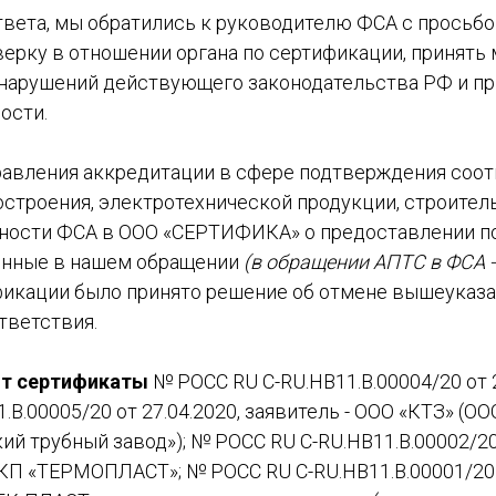
вета, мы обратились к руководителю ФСА с просьбо
ерку в отношении органа по сертификации, принять 
нарушений действующего законодательства РФ и п
ости.
равления аккредитации в сфере подтверждения соо
строения, электротехнической продукции, строител
ности ФСА в ООО «СЕРТИФИКА» о предоставлении по
енные в нашем обращении
(в обращении АПТС в ФСА - 
фикации было принято решение об отмене вышеуказ
тветствия.
т сертификаты
№ РОСС RU С-RU.НВ11.В.00004/20 от 2
.В.00005/20 от 27.04.2020, заявитель - ООО «КТЗ» (ОО
й трубный завод»); № РОСС RU С-RU.НВ11.В.00002/20 
КП «ТЕРМОПЛАСТ»; № РОСС RU С-RU.НВ11.В.00001/20 о