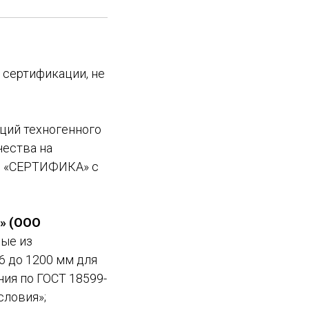
 сертификации, не
ций техногенного
чества на
ОО «СЕРТИФИКА» с
» (ООО
ные из
6 до 1200 мм для
ния по ГОСТ 18599-
словия»;