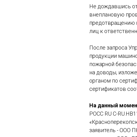
Не дождавшись от
внеплановую пров
предотвращению 
лиц к ответственн
После запроса Уп
продукции машино
пожарной безопас
на доводы, излож
органом по серти
сертификатов соо
На данный момен
РОСС RU С-RU.НВ11
«Красноперекопски
заявитель - ООО П