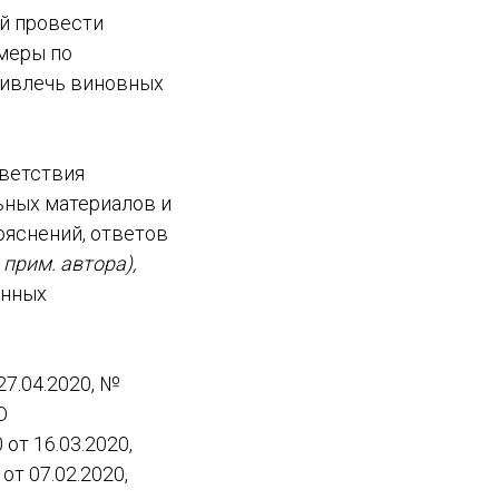
й провести
меры по
ривлечь виновных
тветствия
ьных материалов и
яснений, ответов
прим. автора),
анных
7.04.2020, №
О
от 16.03.2020,
т 07.02.2020,