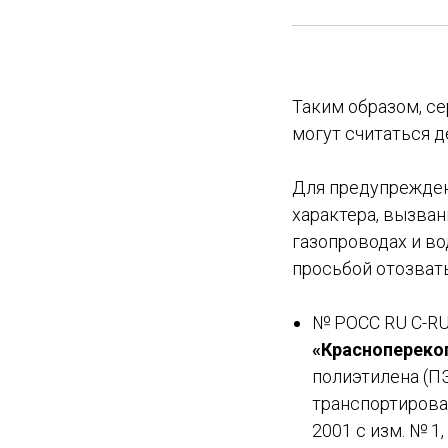
Таким образом, с
могут считаться 
Для предупрежден
характера, вызва
газопроводах и в
просьбой отозват
№ РОСС RU С-RU.
«Краснопереко
полиэтилена (П
транспортирован
2001 с изм. № 1