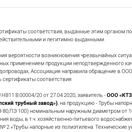
ертификаты соответствия, выданные этим органом по
действительными и легитимно выданными.
ия вероятности возникновения чрезвычайных ситуа
нных применением продукции неподтвержденного ка
одопроводах, Ассоциация направила обращение в О
ь сертификаты соответствия:
НВ11.В.00004/20 от 27.04.2020, заявитель -
ООО «КТЗ
пский трубный завод»)
, на продукцию - Трубы напор
Э 80,ПЭ 100) номинальным наружным диаметром от 1
ия воды, в т.ч. хозяйственно-питьевого водоснабже
, № 2 «Трубы напорные из полиэтилена. Технические у