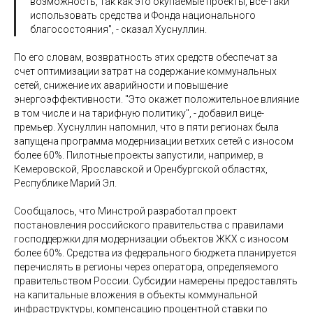
возможность, так как это окупаемые проекты, все-таки
использовать средства и Фонда национального
благосостояния", - сказал Хуснуллин.
По его словам, возвратность этих средств обеспечат за
счет оптимизации затрат на содержание коммунальных
сетей, снижение их аварийности и повышение
энергоэффективности. "Это окажет положительное влияние
в том числе и на тарифную политику", - добавил вице-
премьер. Хуснуллин напомнил, что в пяти регионах была
запущена программа модернизации ветхих сетей с износом
более 60%. Пилотные проекты запустили, например, в
Кемеровской, Ярославской и Оренбургской областях,
Республике Марий Эл.
Сообщалось, что Минстрой разработал проект
постановления российского правительства с правилами
господдержки для модернизации объектов ЖКХ с износом
более 60%. Средства из федерального бюджета планируется
перечислять в регионы через оператора, определяемого
правительством России. Субсидии намерены предоставлять
на капитальные вложения в объекты коммунальной
инфраструктуры, компенсацию процентной ставки по