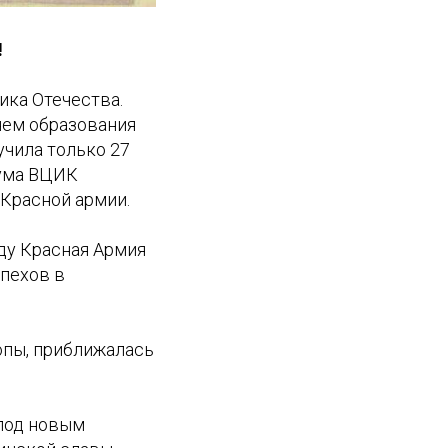
!
ика Отечества.
днем образования
учила только 27
иума ВЦИК
 Красной армии.
оду Красная Армия
спехов в
опы, приближалась
 под новым