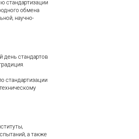
ию стандартизации
родного обмена
ьной, научно-
.
й день стандартов
традиция.
по стандартизации
 техническому
ституты,
спытаний, а также