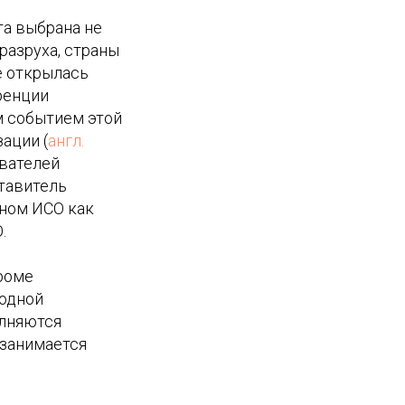
та выбрана не
разруха, страны
е открылась
ренции
м событием этой
ации (
англ.
нователей
тавитель
еном ИСО как
.
кроме
родной
олняются
 занимается