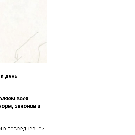
й день
вляем всех
орм, законов и
и в повседневной