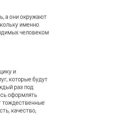
ь, а они окружают
скольку именно
водимых человеком
щику и
уг, которые будут
ждый раз под
ись оформлять
ет тождественные
ть, качество,