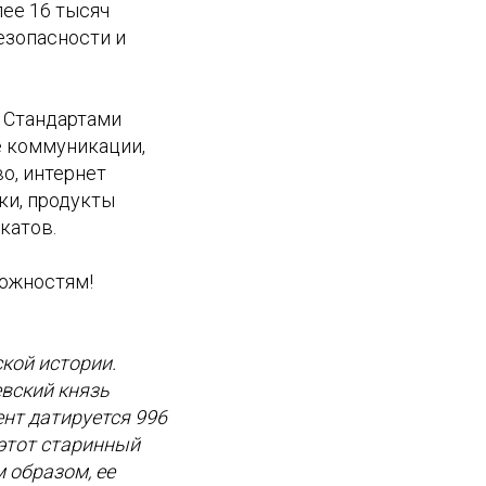
ее 16 тысяч
езопасности и
 Стандартами
е коммуникации,
о, интернет
ки, продукты
катов.
ожностям!
кой истории.
евский князь
ент датируется 996
 этот старинный
 образом, ее