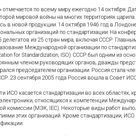
 отмечается по всему миру ежегодно 14 октября. Да
Второй мировой войны на многих территориях царила 
ь в новой продукции. 14 октября 1946 год в Лондон
ональных организаций по стандартизации. На конфе
 делегатов из 25 стран мира, включая СССР. Главны
разование Международной организации по стандартиз
ization for Standardization, ISO). СССР был одним из ос
тоянным членом руководящих органов, дважды предс
ирался председателем организации. Россия стала чл
Р. 23 сентября 2005 года Россия вошла в Совет ИСО
и ИСО касается стандартизации во всех областях, 
 электроники, относящихся к компетенции Междуна
ой комиссии (МЭК, IEC). Некоторые виды работ вып
иями этих организаций. Кроме стандартизации, ИСО
фикации.