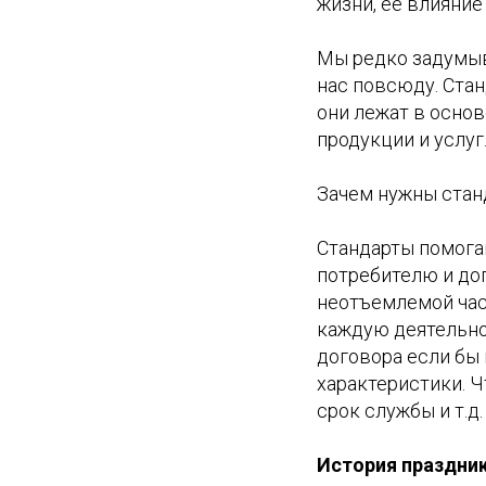
жизни, ее влияние
Мы редко задумыв
нас повсюду. Ста
они лежат в осно
продукции и услуг
Зачем нужны стан
Стандарты помога
потребителю и дог
неотъемлемой час
каждую деятельно
договора если бы 
характеристики. 
срок службы и т.д.
История праздни