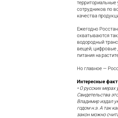
территориальные 
сотрудников по в
качества продукци
Ежегодно Росстан
охватываются так
водородный транс
вещей, цифровые 
питания на растит
Но главное — Рос
Интересные фак
• О русских мерах
Свидетельства это
Владимир издал ук
годом н.э. А так к
закон можно счита