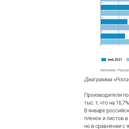
Диаграмма «Россия
Производители пол
тыс. т, что на 16
В январе российс
пленок и листов в
но в сравнении с 