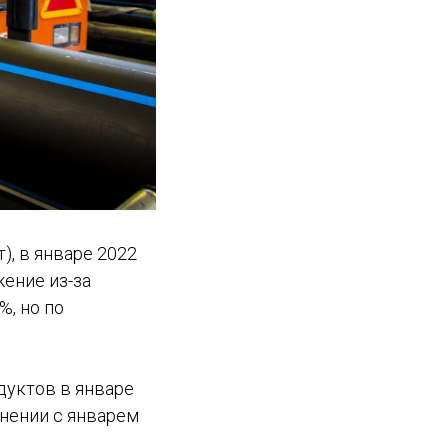
, в январе 2022
ение из-за
%, но по
дуктов в январе
внении с январем