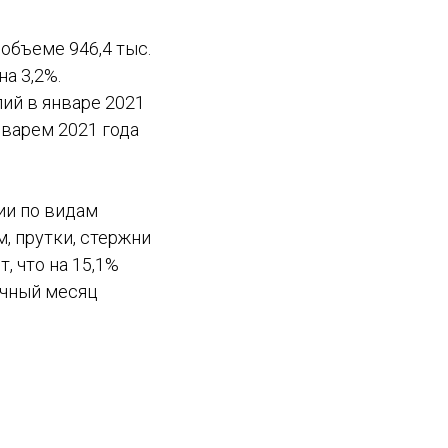
объеме 946,4 тыс.
а 3,2%.
ий в январе 2021
нварем 2021 года
ии по видам
, прутки, стержни
, что на 15,1%
ичный месяц