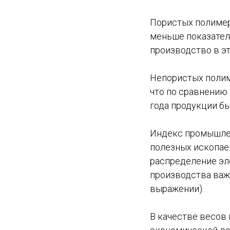
Пористых полимерн
меньше показателя
производство в эт
Непористых полиме
что по сравнению 
года продукции бы
Индекс промышлен
полезных ископае
распределение эле
производства важ
выражении).
В качестве весов