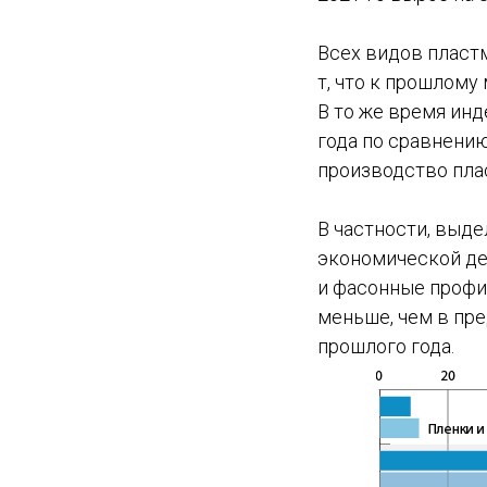
Всех видов пласт
т, что к прошлому
В то же время ин
года по сравнению
производство пла
В частности, выд
экономической де
и фасонные профил
меньше, чем в пре
прошлого года.