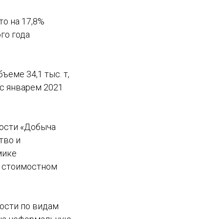
то на 17,8%
го года
еме 34,1 тыс. т,
 с январем 2021
ости «Добыча
тво и
мике
и стоимостном
ости по видам