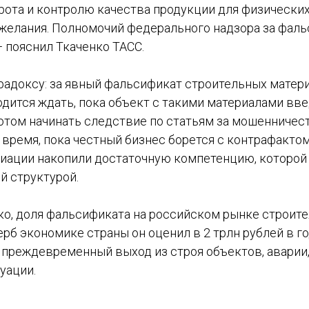
рота и контролю качества продукции для физических 
желания. Полномочий федерального надзора за фал
 — пояснил Ткаченко ТАСС.
радоксу: за явный фальсификат строительных матер
дится ждать, пока объект с такими материалами вве
отом начинать следствие по статьям за мошенничест
а время, пока честный бизнес борется с контрафакто
иации накопили достаточную компетенцию, которой
й структурой.
ко, доля фальсификата на российском рынке строит
рб экономике страны он оценил в 2 трлн рублей в го
 преждевременный выход из строя объектов, аварии,
уации.