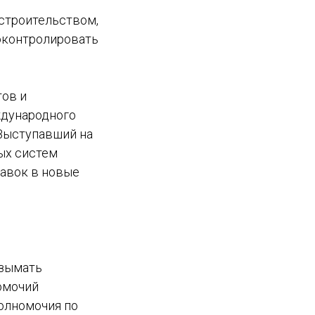
 строительством,
оконтролировать
ов и
ждународного
 Выступавший на
ых систем
тавок в новые
изымать
омочий
олномочия по