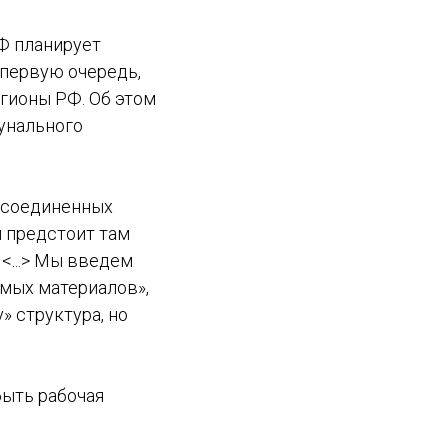
Ф планирует
 первую очередь,
гионы РФ. Об этом
унального
рисоединенных
м предстоит там
<...> Мы введем
емых материалов»,
» структура, но
быть рабочая