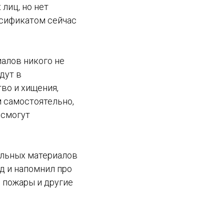
лиц, но нет
ьсификатом сейчас
иалов никого не
дут в
во и хищения,
м самостоятельно,
 смогут
ельных материалов
д и напомнил про
 пожары и другие