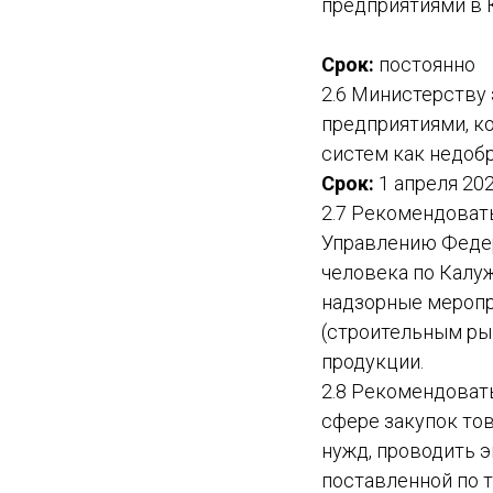
предприятиями в 
Срок:
постоянно
2.6 Министерству
предприятиями, к
систем как недоб
Срок:
1 апреля 202
2.7 Рекомендоват
Управлению Федер
человека по Калу
надзорные меропр
(строительным ры
продукции.
2.8 Рекомендоват
сфере закупок тов
нужд, проводить 
поставленной по 