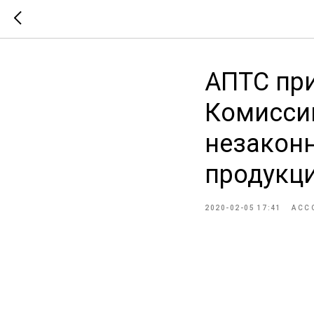
АПТС при
Комисси
незакон
продукци
2020-02-05 17:41
АСС