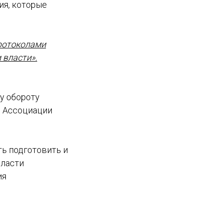
ия, которые
протоколами
 власти».
у обороту
я Ассоциации
ь подготовить и
бласти
ия