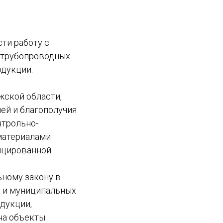
ти работу с
 трубопроводных
дукции.
жской области,
ей и благополучия
нтрольно-
материалами
ицированной
ному закону в
х и муниципальных
дукции,
на объекты