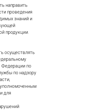
ть направить
сти проведения
димых знаний и
твующей
ой продукции.
ть осуществлять
едеральному
й Федерации по
лужбы по надзору
асти,
и уполномоченным
и для
нарушений