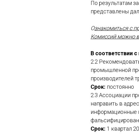
По результатам з
представлены дал
О
знакомиться с п
Комиссий можно во
В соответствии с 
2.2 Рекомендоват
промышленной про
производителей т
Срок:
постоянно
2.3 Ассоциации п
направить в адре
информационные 
фальсифицированн
Срок:
1 квартал 20