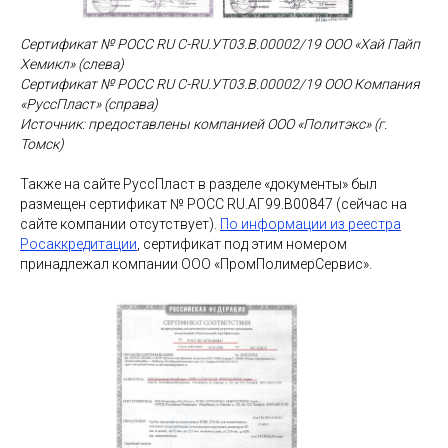
Сертификат № РОСС RU С-RU.УТ03.В.00002/19 ООО «Хай Пайп
Хемикл» (слева)
Сертификат № РОСС RU С-RU.УТ03.В.00002/19 ООО Компания
«РуссПласт» (справа)
Источник: предоставлены компанией ООО «Политэкс» (г.
Томск)
Также на сайте РуссПласт в разделе «документы» был
размещен сертификат № РОСС RU.АГ99.В00847 (сейчас на
сайте компании отсутствует).
По информации из реестра
Росаккредитации
,
сертификат под этим номером
принадлежал компании ООО «ПромПолимерСервис».