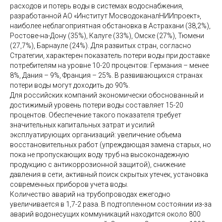
расходов и потерь воды в системах водоснабжения,
разработанной АО «Институт МосводоканалНИИпроект»,
наиболее неблагоприятная обстановка в Астрахани (38,2%),
Ростове-на-Дону (35%), Калуге (33%), Омске (27%), Тюмени
(27,7%), Барнауле (24%). Для развитых стран, согласно
Стратегии, характерен показатель потери воды при доставке
потребителям на уровне 10-20 процентов: Германия – менее
8%, Дания – 9%, Франция – 25%. В развивающихся странах
потери воды могут доходить до 90%.
Для российских компаний экономически обоснованный и
достижимый уровень потери воды составляет 15-20
процентов. Обеспечение такого показателя требует
значительных капитальных затрат и усилий
эксплуатирующих организаций: увеличение объема
восстановительных работ (упреждающая замена старых, но
пока не пропускающих воду труб на высоконадежную
продукцию с антикоррозионной защитой), снижение
давления в сети, активный поиск скрытых утечек, установка
современных приборов учета воды.
Количество аварий на трубопроводах ежегодно
увеличивается в 1,7-2 раза. В подтопленном состоянии из-за
аварий водонесущих коммуникаций находится около 800