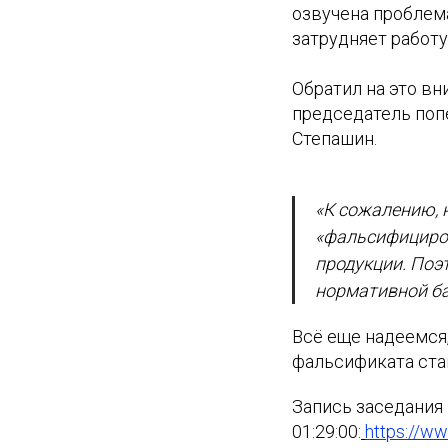
озвучена проблема
затрудняет работ
Обратил на это в
председатель поп
Степашин.
«К сожалению, 
«фальсифициров
продукции. Поэ
нормативной б
Всё еще надеемся,
фальсификата ста
Запись заседания
01:29:00:
https://w