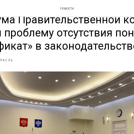
ании коллегии Минстроя 
Новости
ума Правительственной к
 проблему отсутствия по
икат» в законодательств
ТРАСЛЬ