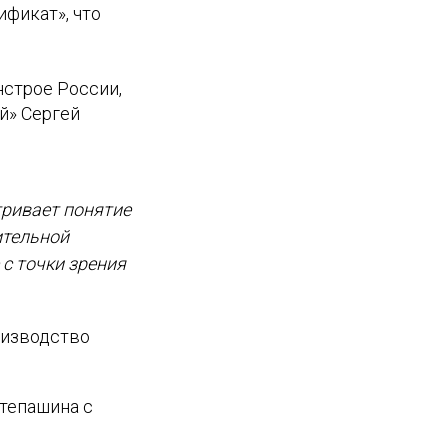
ификат», что
нстрое России,
й» Сергей
тривает понятие
ительной
с точки зрения
оизводство
Степашина с