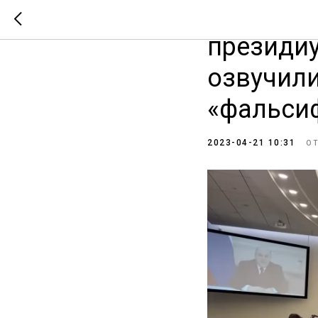
На засед
президи
озвучили
«фальсиф
2023-04-21 10:31
О