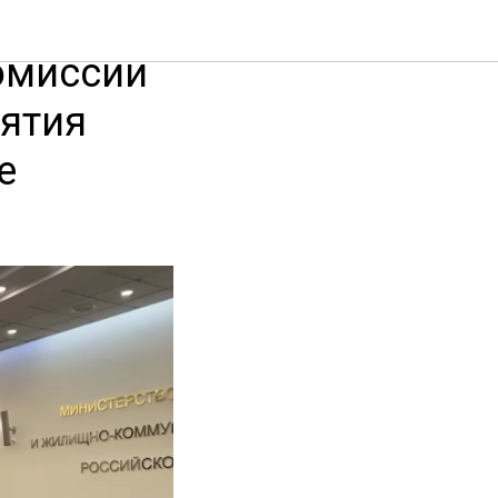
и
омиссии
нятия
е