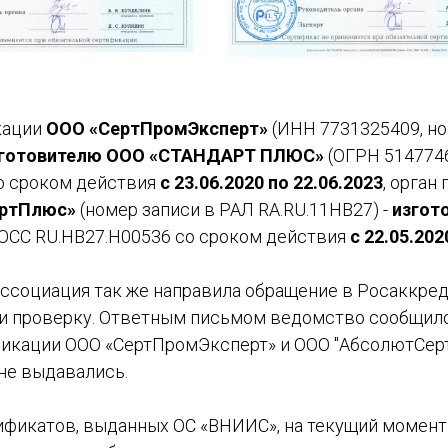
кации
ООО «СертПромЭксперт»
(ИНН 7731325409, но
готовителю ООО «СТАНДАРТ ПЛЮС»
(ОГРН 514774
о сроком действия
с 23.06.2020 по 22.06.2023
, орган
ртПлюс»
(номер записи в РАЛ RA.RU.11НВ27) -
изгот
ОСС RU.НВ27.Н00536 со сроком действия
с 22.05.202
Ассоциация так же направила обращение в Росаккре
и проверку. Ответным письмом ведомство сообщило,
фикации ООО «СертПромЭксперт» и ООО "АбсолютСер
не выдавались.
ификатов, выданных ОС «ВНИИС», на текущий момент