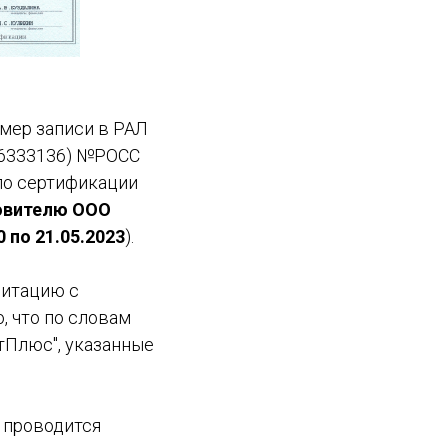
мер записи в РАЛ
6333136) №РОСС
 по сертификации
овителю ООО
0 по 21.05.2023
).
дитацию с
 что по словам
тПлюс", указанные
 проводится