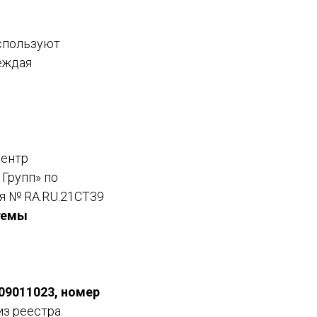
используют
еждая
Центр
Групп» по
я № RA.RU.21CT39
темы
09011023, номер
из реестра