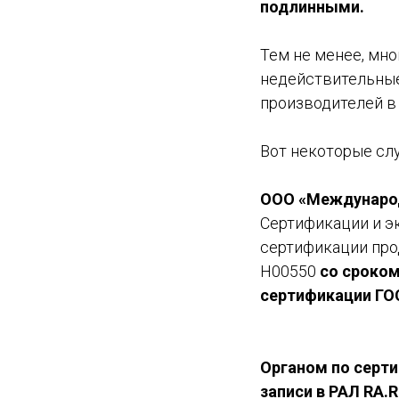
подлинными.
Тем не менее, мн
недействительные
производителей в
Вот некоторые сл
ООО «Международ
Сертификации и эк
сертификации про
H00550
со сроком
сертификации ГОС
Органом по серт
записи в РАЛ RA.