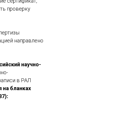
ие сертификат,
ить проверку
пертизы
ацией направлено
сийский научно-
но-
записи в РАЛ
 на бланках
7):