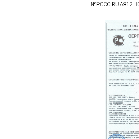
№РОСС RU.АЯ12.Н01