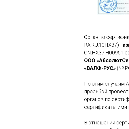
Орган по сертифи
RA.RU.10НХ37) -
из
CN.НХ37.Н00961 с
ООО «АбсолютСе
«ВАЛФ-РУС»
(№ Р
По этим случаям 
просьбой провест
органов по серти
сертификаты ими 
В отношении серт