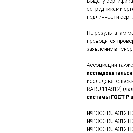
выдачу сертифика
сотрудниками орг
подлинности серт
По результатам м
проводится прове
заявление в генер
Ассоциации также 
исследовательск
исследовательски
RA.RU.11АЯ12) (да
системы ГОСТ Р 
№РОСС RU.АЯ12.Н01
№РОСС RU.АЯ12.Н01
№РОСС RU.АЯ12.Н01