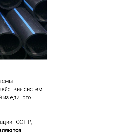
стемы
 действия систем
 из единого
ации ГОСТ Р,
являются