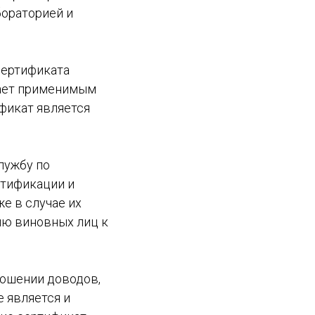
бораторией и
сертификата
тает применимым
фикат является
лужбу по
ртификации и
е в случае их
ию виновных лиц к
ношении доводов,
 является и