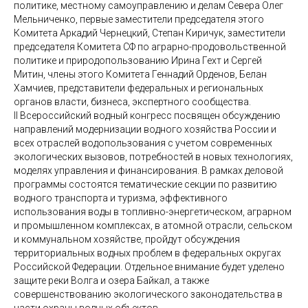
политике, местному самоуправлению и делам Севера Олег
Мельниченко, первые заместители председателя этого
Комитета Аркадий Чернецкий, Степан Киричук, заместители
председателя Комитета СФ по аграрно-продовольственной
политике и природопользованию Ирина Гехт и Сергей
Митин, члены этого Комитета Геннадий Орденов, Белан
Хамчиев, представители федеральных и региональных
органов власти, бизнеса, экспертного сообщества.
II Всероссийский водный конгресс посвящен обсуждению
направлений модернизации водного хозяйства России и
всех отраслей водопользования с учетом современных
экологических вызовов, потребностей в новых технологиях,
моделях управления и финансирования. В рамках деловой
программы состоятся тематические секции по развитию
водного транспорта и туризма, эффективного
использования воды в топливно-энергетическом, аграрном
и промышленном комплексах, в атомной отрасли, сельском
и коммунальном хозяйстве, пройдут обсуждения
территориальных водных проблем в федеральных округах
Российской Федерации. Отдельное внимание будет уделено
защите реки Волга и озера Байкал, а также
совершенствованию экологического законодательства в
части охраны водных объектов.