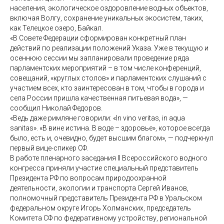
населения, экологическое оздоровление водных объектов,
включая Волгу, сохранение уникальных экосистем, таких,
как Телецкое озеро, Байкал.
«В Совете Федерации сформирован конкретный план
действий по реализации положений Указа. Уже в текущую и
осеннюю сессии мы запланировали проведение ряда
парламентских мероприятий – в том числе конференций,
совещаний, «круглых столов» и парламентских слушаний с
участием всех, кто заинтересован в том, чтобы в города и
села России пришла качественная питьевая вода», —
сообщил Николай Федоров.
«Ведь даже римляне говорили: «In vino veritas, in aqua
sanitas». «В вине истина. В воде – здоровье», которое всегда
было, есть и, очевидно, будет высшим благом», — подчеркнул
первый вице-спикер СФ.
В работе пленарного заседания II Всероссийского водного
конгресса приняли участие специальный представитель
Президента РФ по вопросам природоохранной
деятельности, экологии и транспорта Сергей Иванов,
полномочный представитель Президента РФ в Уральском
федеральном округе Игорь Холманских, председатель
Комитета СФ по федеративному устройству, региональной