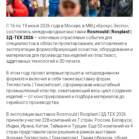
С 16 по 19 июня 2026 года в Москве, в МВЦ «Крокус Экспо»,
состоялись международные выставки
Rosmould | Rosplast |
3Д-ТЕХ 2026
— ключевые отраслевые события для
специалистов в области проектирования, изготовления и
эксплуатации формообразующей оснастки, оборудования и
материалов для производства изделий из пластмасс,
аддитивных технологий и 3D-печати.
В этом году проект впервые прошел в четырехдневном
формате и включил в себя также выставку-форум
Техтекстиль | Техкомпозит, сформировав масштабный
промышленный кластер, охватывающий весь цикл создания
изделий — от конструирования и подбора материалов до
серийного производства.
В экспозиции выставок Rosmould | Rosplast | 3Д-ТЕХ 2026
приняли участие 328 компаний из 7 стран: России, Беларуси,
Индии, Ирана, Китая, Тайваня и Турции. Еще 50 компаний из 4
стран представили свои решения в рамках выставки-
форума Техтекстиль | Техкомпозит. Таким образом, общее