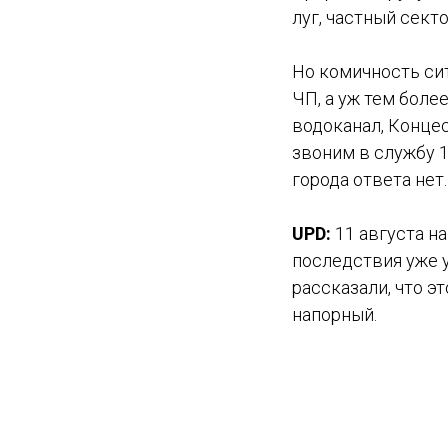
луг, частный секто
Но комичность сит
ЧП, а уж тем боле
водоканал, Конце
звоним в службу 1
города ответа нет.
UPD:
11 августа н
последствия уже 
рассказали, что э
напорный.