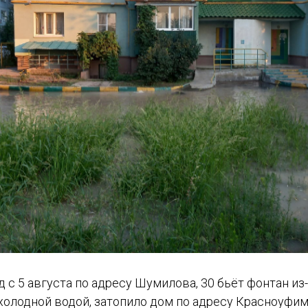
д с 5 августа по адресу Шумилова, 30 бьёт фонтан из
холодной водой, затопило дом по адресу Красноуфимс