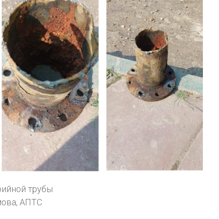
рийной трубы
мова, АПТС