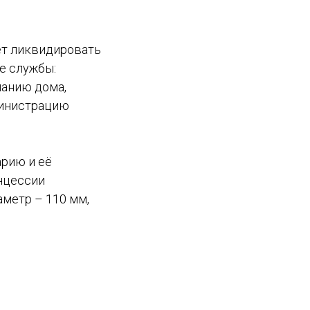
чет ликвидировать
се службы:
панию дома,
дминистрацию
арию и её
нцессии
аметр – 110 мм,