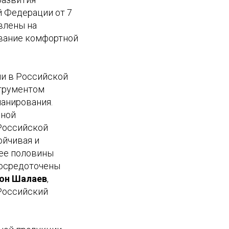
 Федерации от 7
авлены на
ование комфортной
ии в Российской
струментом
ланирования.
ьной
 Российской
ойчивая и
лее половины
сосредоточены
он Шалаев
,
Российский