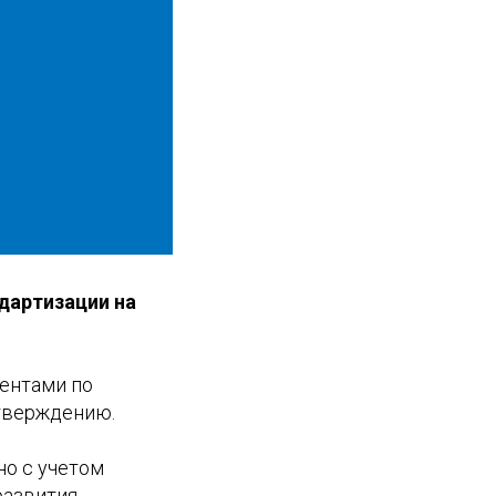
дартизации на
ментами по
утверждению.
о с учетом
развития