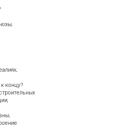
?
нозы;
еалиях;
к концу?
 строительных
ии;
вны;
роение.