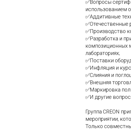
✅Вопросы сертифи
использованием о
✅Аддитивные техн
✅Отечественные р
✅Производство ко
✅Разработка и пр
композиционных м
лабораториях;
✅Поставки оборуд
✅Инфляция и курс
✅Слияния и поглощ
✅Внешняя торговл
✅Маркировка поли
✅И другие вопрос
Группа CREON при
мероприятии, кото
Только совместны