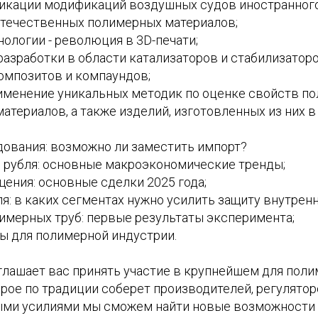
кации модификаций воздушных судов иностранного
течественных полимерных материалов;
ологии - революция в 3D-печати;
азработки в области катализаторов и стабилизаторо
мпозитов и компаундов;
именение уникальных методик по оценке свойств п
атериалов, а также изделий, изготовленных из них 
ования: возможно ли заместить импорт?
 рубля: основные макроэкономические тренды;
ения: основные сделки 2025 года;
я: в каких сегментах нужно усилить защиту внутрен
мерных труб: первые результаты эксперимента;
ы для полимерной индустрии.
глашает вас принять участие в крупнейшем для поли
рое по традиции соберет производителей, регулятор
ми усилиями мы сможем найти новые возможности д