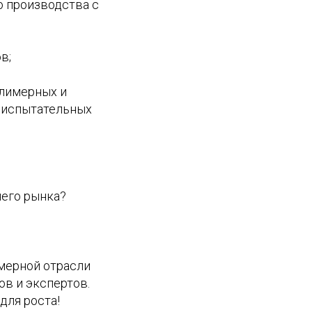
 производства с
в;
олимерных и
в испытательных
него рынка?
мерной отрасли
ов и экспертов.
ля роста!