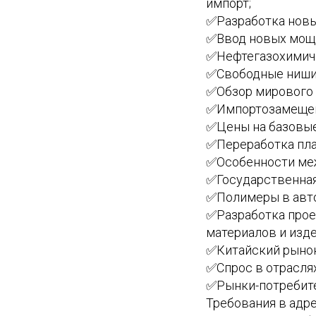
импорт;
✅Разработка новы
✅Ввод новых мощн
✅Нефтегазохимиче
✅Свободные ниши:
✅Обзор мирового 
✅Импортозамещени
✅Цены на базовые
✅Переработка пла
✅Особенности меж
✅Государственная
✅Полимеры в авто
✅Разработка прое
материалов и изд
✅Китайский рынок
✅Спрос в отрасля
✅Рынки-потребите
Требования в адр