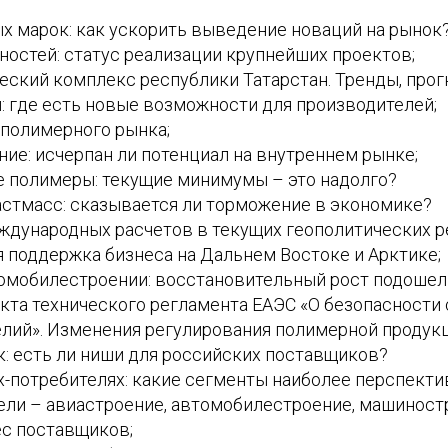
х марок: как ускорить выведение новаций на рынок
остей: статус реализации крупнейших проектов;
ский комплекс республики Татарстан. Тренды, прог
 где есть новые возможности для производителей;
полимерного рынка;
е: исчерпан ли потенциал на внутреннем рынке;
 полимеры: текущие минимумы – это надолго?
стмасс: сказывается ли торможение в экономике?
дународных расчетов в текущих геополитических р
 поддержка бизнеса на Дальнем Востоке и Арктике;
мобилестроении: восстановительный рост подошел 
кта технического регламента ЕАЭС «О безопасности
елий». Изменения регулирования полимерной продукц
: есть ли ниши для российских поставщиков?
х-потребителях: какие сегменты наиболее перспекти
ли – авиастроение, автомобилестроение, машиност
ес поставщиков;