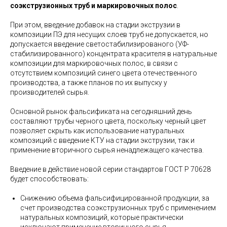
соэкструзионных труб и маркировочных полос
.
При этом, введение добавок на стадии экструзии в
композиции ПЭ для несущих слоев труб не допускается, но
допускается введение светостабилизированого (УФ-
стабилизированного) концентрата красителя в натуральные
композиции для маркировочных полос, в связи с
отсутствием композиций синего цвета отечественного
производства, а также планов по их выпуску у
производителей сырья.
Основной рынок фальсификата на сегодняшний день
составляют трубы черного цвета, поскольку черный цвет
позволяет скрыть как использование натуральных
композиций с введение КТУ на стадии экструзии, так и
применение вторичного сырья ненадлежащего качества.
Введение в действие новой серии стандартов ГОСТ Р 70628
будет способствовать:
Снижению объема фальсифицированной продукции, за
счет производства соэкструзионных труб с применением
натуральных композиций, которые практически
исключают применение вторичного сырья