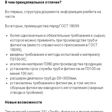
В чем принципиальное отличие?
Во-первых, структура документа: информация разбита на
части.
Во-вторых, преимущества перед ГОСТ 18599:
более однозначные и обязательные требования к сырью,
которое можно применять при производстве труб и
фитингов (вместо справочного приложения в ГОСТ
18599);
введены требования и методы испытаний к материалу
ПЭ100-RC;
исключен материал ПЭ80 для производства продукции;
установлен срок службы труб и фитингов из ПЭ100 не
менее 100 лет;
расширен диапазон труб до D0=3000мм;
установлены требования к фитингам, в том числе к
сборным фитингам заводского изготовления (сварные
отводы и тройники).
Новые возможности
Технический комитет 241 «Трубы, фитинги и другие изделия