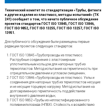
Технический комитет по стандартизации «Трубы, фитинги
и другие изделия из пластмасс, методы испытаний» (ТК
241) сообщает о том, что начато публичное обсуждение
проектов стандартов ГОСТ ISO 13845, ГОСТ ISO 13846,
ГОСТ ISO 9852, ГОСТ ISO 13255, ГОСТ ISO 13257, ГОСТ ISO
13951.
Для публичного обсуждения были размещены первые
редакции проектов следующих стандартов:
ГОСТ ISO 13845 «Трубопроводы из пластмасс.
Раструбные соединения с эластомерным
уплотнительным кольцом для напорных труб из
термопластов. Метод испытания на герметичность при
отрицательном давлении и угловом смещении»;
ГОСТ ISO 13846 «Трубопроводы из пластмасс. Узлы и
соединения для напорных труб из термопластов несущие
и не несущие торцевую нагрузку. Метод испытания на
долговременную герметичность под действием
внутреннего давления воды»;
ГОСТ ISO 9852 «Трубы из непластифицированного
поливинилхлорида (НПВХ). Стойкость к воздействию