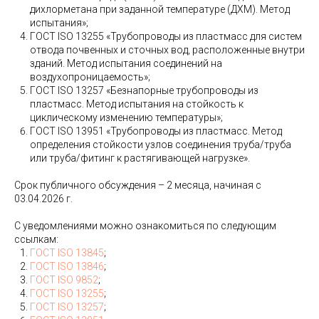
дихлорметана при заданной температуре (ДХМ). Метод
испытания»;
ГОСТ ISO 13255 «Трубопроводы из пластмасс для систем
отвода почвенных и сточных вод, расположенные внутри
зданий. Метод испытания соединений на
воздухопроницаемость»;
ГОСТ ISO 13257 «Безнапорные трубопроводы из
пластмасс. Метод испытания на стойкость к
циклическому изменению температуры»;
ГОСТ ISO 13951 «Трубопроводы из пластмасс. Метод
определения стойкости узлов соединения труба/труба
или труба/фитинг к растягивающей нагрузке».
Срок публичного обсуждения – 2 месяца, начиная с
03.04.2026 г.
С уведомлениями можно ознакомиться по следующим
ссылкам:
ГОСТ ISO 13845
;
ГОСТ ISO 13846
;
ГОСТ ISO 9852
;
ГОСТ ISO 13255
;
ГОСТ ISO 13257
;