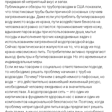
придавая ей неприятный вкус и запах.
Публикации и обзоры по трубопроводам в США показали,
что пластиковые трубы были причиной основных случаев
загрязнения воды. Даже если употреблять бутилированную
воду вместо воды из крана, пути воздействия бензола на
человека всё равно остаются: проникновение через кожу,
вдыхание паров воды при использовании душа, мытье
посуды и выполнение прочих каждодневных задач с
использованием загрязнённой водопроводной воды.
Сейчас практически все жалуются на то, что воду из-под
крана невозможно пить. Потребителям активно предлагают
выход: фильтры и бутилированная вода. Но это временные и
индивидуальные меры.
Если же мы говорим о социально ответственном подходе,
то необходимо решать проблему начиная с труб на
водоводах. Почему? Начнем с вещей немного пафосных, но
вода — это действительно важнейший жизненный ресурс,
необходимый человеку ежедневно и в значительных
количествах. А водопроводная сеть — это один из
кирпичиков в фундаменте здоровья нас с вами и один из
компонентов национальной безопасности. Поэтому, когда
проблему непригодной для питья воды предлагают решать
фильтрами, а износ водопроводной сети лишь усугубляют