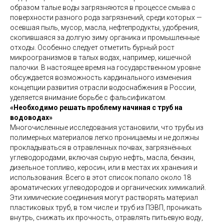
образом талые воды загрязняются в процессе смыва с
поверхности разного рода загрязнений, среди которых —
осевшая пыль, мусор, масла, нефтепродукты, удобрения,
скопившаяся за долгую зиму органика и промышленные
отходы. Особенно следует отметить бурный рост
микроогранизмов в талых водах, например, кишечной
палочки. В настоящее время на государственном уровне
обсуждается возможность кардинального изменения
концепции развития отрасли водоснабжения в России,
уделяется внимание борьбе с фальсификатом.
«Необходимо решать проблему начиная с труб на
водоводах»
Многочисленные исследования установили, что трубы из
полимерных материалов легко проницаемы и не должны
прокладываться в отравленных почвах, загрязнённых
углеводородами, включая сырую нефть, масла, бензин,
дизельное топливо, керосин, или в местах их хранения и
использования. Всего в этот список попало около 18
ароматических углеводородов и органических химикалий.
Эти химические соединения могут растворять материал
пластиковых труб, в том числе и труб из ПЭВП, проникать
внутрь, снижать их прочность, отравлять питьевую воду,