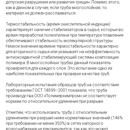
допуская разрушения или развития трещин. Помимо этого,
как в данном в случае, если труба многослойная, то
материал не должен расслаиваться.
Термостабильность (время окислительной индукции)
характеризует наличие стабилизаторов в сырье, которые во
время переработки полиэтилена при температуре плавления
обеспечивают стабильность молекулярной структуры.
Низкое значение времени термостабильности характерно
для вторичного сырья или указывает на неэффективность
антиоксидантной стабилизирующей системы композиции
полимера. В многослойных трубах данный показатель
проверяется для каждого слоя. Это испытание одно из
наиболее показательных при проверке качества труб.
Лабораторные испытания образцов труб на соответствие
требованиям ГОСТ 18599–2001 показали, что труба
производства ООО «Полимерхимпром» не соответствует
нормам по относительное удлинение при разрыве.
Отметим, что использовать трубу с относительным
удлинением при разрыве ниже нормативных значений (146%
при требовании не менее 350%) в сетях напорного
водоснабжения не рекомендуется, так как это может