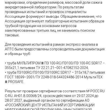
маркировки, определение размеров, массовой доли сажи в
аккредитованной лаборатории. По результатам
проведенных испытаний и проверок специалисты
Ассоциации формируют выводы. Обращаем внимание, что
Ассоциация организует лабораторные испытания образцов
трубной продукции на основании запросов
заинтересованных третьих лиц, не занимаясь поиском
таковых.
Для проведения испытаний в рамках экспресс-анализа в
АПТС были предоставлены сопроводительная документация
и образцы труб:
• труба МУЛЬТИПРОМ Ⅲ ПЭ 100-RC/ПЭ100/ПЭ 100-RC SDR17 –
355х21,1 питьевая ТУ 22.21.21–001-47082152-2024;
• труба ПЭ100RC/ПЭ100/ПЭ100RC SDR17 – 315х18,7 питьевая
ГОСТ 18599–2001/ТУ 2248-018-544324486-2014 МультиТЕХ
Ⅲ PROSAFE.
Результат проверки сертификатов соответствия № РОСС RU
C-RU. АН01.В.00068/24, сроком действия от 29.07.2024 до
28.07.2027, выданный органом по сертификации АО
«РОССИЙСКИЙ ЦЕНТР ИСПЫТАНИЙ И СЕРТИФИКАЦИИ
НЕФТЕХИМИЧЕСКОЙ ПРОДУКЦИИ» (ИНН 1658051630,