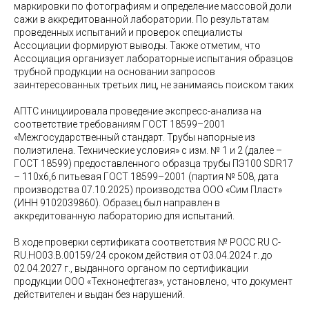
маркировки по фотографиям и определение массовой доли
сажи в аккредитованной лаборатории. По результатам
проведенных испытаний и проверок специалисты
Ассоциации формируют выводы. Также отметим, что
Ассоциация организует лабораторные испытания образцов
трубной продукции на основании запросов
заинтересованных третьих лиц, не занимаясь поиском таких
АПТС инициировала проведение экспресс-анализа на
соответствие требованиям ГОСТ 18599–2001
«Межгосударственный стандарт. Трубы напорные из
полиэтилена. Технические условия» с изм. № 1 и 2 (далее –
ГОСТ 18599) предоставленного образца трубы ПЭ100 SDR17
– 110х6,6 питьевая ГОСТ 18599–2001 (партия № 508, дата
производства 07.10.2025) производства ООО «Сим Пласт»
(ИНН 9102039860). Образец был направлен в
аккредитованную лабораторию для испытаний.
В ходе проверки сертификата соответствия № РОСС RU С-
RU.НО03.В.00159/24 сроком действия от 03.04.2024 г. до
02.04.2027 г., выданного органом по сертификации
продукции ООО «Технонефтегаз», установлено, что документ
действителен и выдан без нарушений.